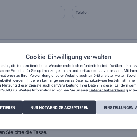
Telefon
Ort
Cookie-Einwilligung verwalten
okies, die für den Betrieb der Website technisch erforderlich sind. Darüber hinaus
nsere Website für Sie optimal zu gestalten und fortlaufend zu verbessern. Mit Ih
mationen zu Ihrer Verwendung unserer Website auch an Drittanbieter weiter. Sowei
arbeitet werden, in denen kein angemessenes Datenschutzniveau besteht, stimmen S
r Nutzung dieser Dienste auch der Verarbeitung Ihrer Daten in diesen Ländern gem.
 a DSGVO zu. Weitere Informationen können Sie unserer
Datenschutzerklärung
entn
, dass die von mir angegebenen Daten elektronisch erfasst und gespeichert und
EPTIEREN
NUR NOTWENDIGE AKZEPTIEREN
EINSTELLUNGEN 
lage der Verarbeitung ist Art. 6 Abs. 1 lit. a DS-GVO. Die Einwilligung kann j
Ihre Daten werden ausschließlich zur Bearbeitung Ihrer Anfrage verwendet. Wei
z
.
n Sie bitte
die Tasse
.